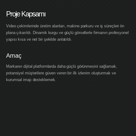
Proje Kapsamı
Video çekimlerinde üretim alanları, makine parkuru ve iş süreçleri ön
plana çıkarıldı. Dinamik kurgu ve güçlü görsellerle firmanın profesyonel
yapısı kısa ve net bir şekilde anlatıldı.
Amaç
Markanın dijital platformlarda daha güçlü görünmesini sağlamak,
potansiyel müşterilere güven veren bir ilk izlenim oluşturmak ve
kurumsal imajı desteklemek.
Sonuç
Ortaya çıkan video, web sitesi ve sosyal medya kullanımı için optimize
edilerek Ertanlar Makina’nın dijitalde daha etkili bir şekilde temsil
edilmesini sağladı.