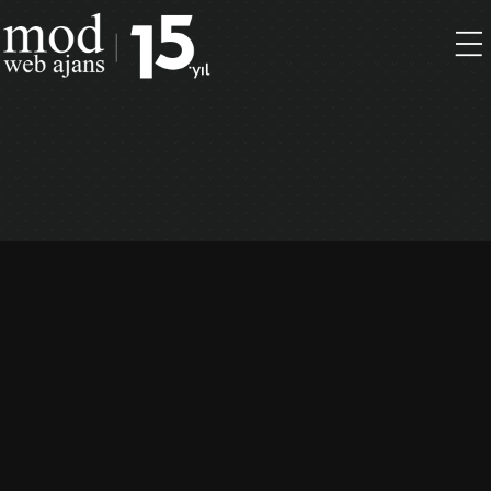
Marka kimliği Tasarımı
Logo Tasarımı
Kurumsal Kimlik
Ambalaj Tasarımı
Katalog Tasarımı
Açık Hava / Outdoor
Masaüstü Yayıncılık
Web Sitesi Geliştirme