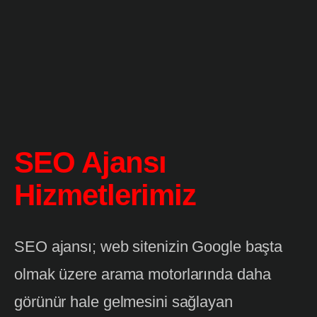
Ui/Ux Tasarım
Web Tasarım
Mobil Uygulama Tasarımı
E-ticaret
Sosyal Medya Yönetimi & Video
SEO Ajansı
Sosyal Medya Yönetimi
Hizmetlerimiz
Sosyal Medya Reklamcılığı
Video Prodüksiyon
Profesyonel Fotoğraf Çekimi
SEO ajansı; web sitenizin Google başta
Reklam Ajansı
olmak üzere arama motorlarında daha
görünür hale gelmesini sağlayan
SEO ve İçerik Pazarlaması