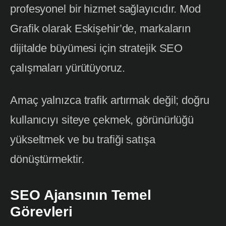
profesyonel bir hizmet sağlayıcıdır. Mod
Arama Motoru Optimizasyonu
Grafik olarak Eskişehir’de, markaların
SEO Ajansı
Yerel SEO
dijitalde büyümesi için stratejik SEO
çalışmaları yürütüyoruz.
Hakkımızda
Hizmetlerimiz
Projeler
Blog
Amaç yalnızca trafik artırmak değil; doğru
İletişim
TR
kullanıcıyı siteye çekmek, görünürlüğü
yükseltmek ve bu trafiği satışa
dönüştürmektir.
SEO Ajansının Temel
Görevleri