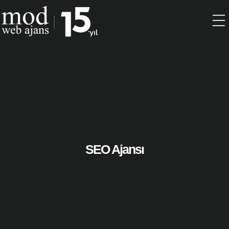
Marka kimliği Tasarımı
Logo Tasarımı
Kurumsal Kimlik
Ambalaj Tasarımı
SEO Ajansı
Katalog Tasarımı
Açık Hava / Outdoor
Masaüstü Yayıncılık
Web Sitesi Geliştirme