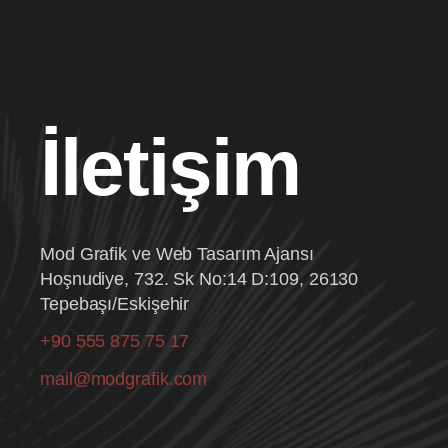
Ui/Ux Tasarım
Web Tasarım
Mobil Uygulama Tasarımı
İletişim
E-ticaret
Sosyal Medya Yönetimi & Video
Sosyal Medya Yönetimi
Mod Grafik ve Web Tasarım Ajansı
Sosyal Medya Reklamcılığı
Hoşnudiye, 732. Sk No:14 D:109, 26130
Tepebaşı/Eskişehir
Video Prodüksiyon
Profesyonel Fotoğraf Çekimi
+90 555 875 75 17
Reklam Ajansı
mail@modgrafik.com
SEO ve İçerik Pazarlaması