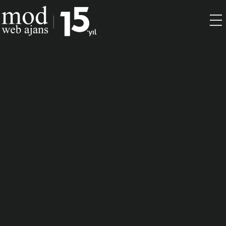
Marka kimliği Tasarımı
Logo Tasarımı
Kurumsal Kimlik
Ambalaj Tasarımı
Katalog Tasarımı
Açık Hava / Outdoor
Masaüstü Yayıncılık
Web Sitesi Geliştirme