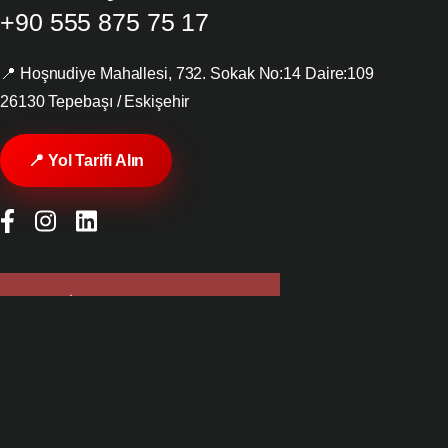
+90 555 875 75 17
📍 Hoşnudiye Mahallesi, 732. Sokak No:14 Daire:109
26130 Tepebaşı / Eskişehir
📍 Yol Tarifi Alın
Bizimle İletişime Geçin
⭐⭐⭐⭐⭐
Bize Google'da Yorum Yapın