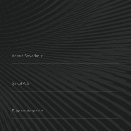
Arama Motoru Optimizasyonu
SEO Ajansı
Yerel SEO
Hakkımızda
Hizmetlerimiz
Projeler
Blog
Adınız Soyadınız
İletişim
TR
Şirket Adı
E-posta Adresiniz