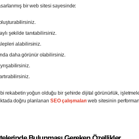
asarlanmış bir web sitesi sayesinde:
uşturabilirsiniz.
ylı şekilde tanıtabilirsiniz.
epleri alabilirsiniz.
da daha görünür olabilirsiniz.
rışabilirsiniz.
tırabilirsiniz.
ibi rekabetin yoğun olduğu bir şehirde dijital görünürlük, işletmel
oktada doğru planlanan
SEO çalışmaları
web sitesinin performa
telerinde Bulunması Gereken Özellikler