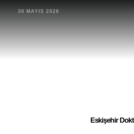
Kurumsal Kimlik
30 MAYIS 2026
E-ticaret
Ambalaj Tasarımı
Katalog Tasarımı
Açık Hava / Outdoor
Masaüstü Yayıncılık
Hakkımızda
Hizmetlerimiz
Projele
Eskişehir Dokt