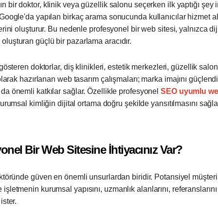
bir doktor, klinik veya güzellik salonu seçerken ilk yaptığı şey 
 Google'da yapılan birkaç arama sonucunda kullanıcılar hizmet al
rini oluşturur. Bu nedenle profesyonel bir web sitesi, yalnızca dijit
luşturan güçlü bir pazarlama aracıdır.
gösteren doktorlar, diş klinikleri, estetik merkezleri, güzellik salon
 olarak hazırlanan web tasarım çalışmaları; marka imajını güçlendi
da önemli katkılar sağlar. Özellikle profesyonel
SEO uyumlu we
kurumsal kimliğin dijital ortama doğru şekilde yansıtılmasını sağla
nel Bir Web Sitesine İhtiyacınız Var?
ktöründe güven en önemli unsurlardan biridir. Potansiyel müşteril
işletmenin kurumsal yapısını, uzmanlık alanlarını, referansların
ister.