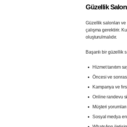
Güzellik Salo
Güzellik salonları ve
çalışma gerektirir. K
oluşturulmalıdır.
Başarılı bir güzellik
Hizmet tanıtım say
Öncesi ve sonrası
Kampanya ve fırsa
Online randevu s
Müşteri yorumları
Sosyal medya ent
WhatsApp iletişi