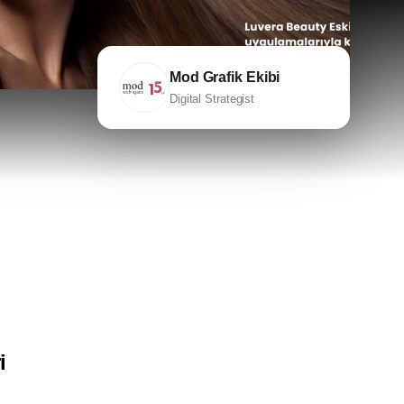
ığı
SEO Ajansı
Yerel SEO
Mod Grafik Ekibi
kimi
Digital Strategist
i