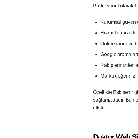
Profesyonel olarak t
Kurumsal güven ol
Hizmetlerinizi deta
Online randevu tal
Google aramaların
Rakiplerinizden ay
Marka değerinizi ar
Özellikle Eskişehir g
sağlamaktadır. Bu n
etkiler.
Doktor Web Si