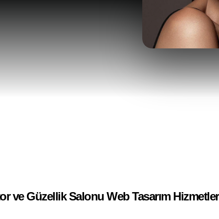
Sosyal Medya Reklamcıl
Video Prodüksiyon
Profesyonel Fotoğraf Çe
Reklam Ajansı
r
Blog
İletişim
TR
or ve Güzellik Salonu Web Tasarım Hizmetler