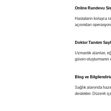
Online Randevu Si
Hastaların kolayca ra
açısından operasyone
Doktor Tanıtım Sayf
Uzmanlık alanları, eği
güven oluşturmanın en 
Blog ve Bilgilendiric
Sağlık alanında hazı
destekler. Düzenli iç